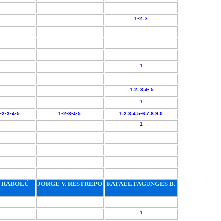
-
1
2-
3
1
-
1-
2-
3-
4
5
1
-
-
-
-
-
-
-
-
-
2
3
4
5
1
2
3
4
5
1-
2-
3-
4-
5
6-
7-
8-
9-
0
1
. RABOLÚ
JORGE V. RESTREPO
RAFAEL FAGUNGES B.
1