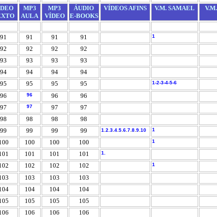
ÍDEO
MP3
MP3
ÁUDIO
VÍDEOS AFINS
V.M. SAMAEL
V.M
EXTO
AULA
VÍDEO
E-BOOKS
91
91
91
91
1
92
92
92
92
93
93
93
93
94
94
94
94
95
95
95
95
1-
2-
3-4-
5-
6
96
96
96
96
97
97
97
97
98
98
98
98
99
99
99
99
.
.
.
.
.
.
.
.
1
1
2
.3
4
5
6
7
8
9
10
100
100
100
100
1
101
101
101
101
1.
102
102
102
102
1
103
103
103
103
104
104
104
104
105
105
105
105
106
106
106
106