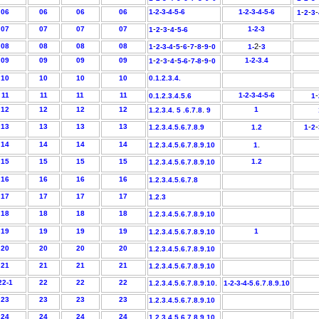
06
06
06
06
1-2-3-4-5-6
1-
2-
3-
4-5-
6
-
-
-
1
2
3
07
07
07
07
-
-
-
-
1-
2-
3
1
2
3
4
5-6
08
08
08
08
-
-
-
-
-
-
-
2-
1
2
-3-4
5
6
7
8
9
0
1-
3
09
09
09
09
-
-
-
-
-
-
-
1-
2-
3
.
4
1
2
3
4
5-6
7-
8
9
0
10
10
10
10
0.1.2.3.4.
11
11
11
11
.
.
.
.
1-
2-3-4-
5-6
-
0.
1
2
3.
4
5
6
1
12
12
12
12
.
.
.
.
1
1
.2.3
4.
5 .
6
7
8
9
13
13
13
13
.
.
-
-
1.
2.
3.
4.
5.
6.
7.
8
9
1
2
1
2
14
14
14
14
.
.
.
.
.
.
.
.
.
.
1
2
3
4
5
6
7
8
9
10
1
15
15
15
15
.
.
.
.
.
.
.
.
.
1.
2
1
2
3
4
5
6
7
8
9
10
16
16
16
16
.
.
1.
2
3.4.5.6.
7
8
17
17
17
17
.
.
1
2
3
18
18
18
18
.
.
.
.
.
.
.
.
.
1
2
3
4
5
6
7
8
9
10
19
19
19
19
.
.
.
.
.
.
.
.
.
1
1
2
3
4
5
6
7
8
9
10
20
20
20
20
.
.
.
.
.
.
.
.
.
1
2
3
4
5
6
7
8
9
10
21
21
21
21
.
.
.
.
.
.
.
.
.
1
2
3
4
5
6
7
8
9
10
22-1
22
22
22
.
.
.
.
.
.
.
.
.
.
.
.
.
1
2
3
4
5
6
7
8
9
10
1-
2-
3-4-
5
6
7
8.
9.
10
23
23
23
23
.
.
.
.
.
.
.
1
2
3
4
.5
6
7
8
.9
10
24
24
24
24
.
.
.
.
.
.
.
.
.
1
2
3
4
5
6
7
8
9
10