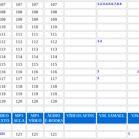
107
107
107
107
1-
2-
3-
4-
5-
6-
7
-
8-
9
108
108
108
108
109
109
109
109
110
110
110
110
111
111
111
111
112
112
112
112
1-
2
113
113
113
113
114
114
114
114
115
115
115
115
116
116
116
116
1
1
117
117
117
117
1
118
118
118
118
119
119
119
119
120
120
120
120
ÍDEO
MP3
MP3
ÁUDIO
VÍDEOS AFINS
V.M. SAMAEL
V.M
EXTO
AULA
VÍDEO
E-BOOKS
121
121
121
121
1