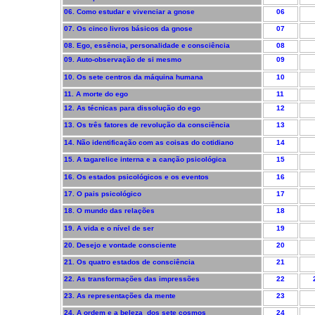
06. Como estudar e vivenciar a gnose
06
07. Os cinco livros básicos da gnose
07
08. Ego, essência, personalidade e consciência
08
09. Auto-observação de si mesmo
09
10. Os sete centros da máquina humana
10
11. A morte do ego
11
12. As técnicas para dissolução do ego
12
13. Os três fatores de revolução da consciência
13
14. Não identificação com as coisas do cotidiano
14
15. A tagarelice interna e a canção psicológica
15
16. Os estados psicológicos e os eventos
16
17. O pais psicológico
17
18. O mundo das relações
18
19. A vida e o nível de ser
19
20. Desejo e vontade consciente
20
21. Os quatro estados de consciência
21
22. As transformações das impressões
22
23. As representações da mente
23
24. A ordem e a beleza dos sete cosmos
24