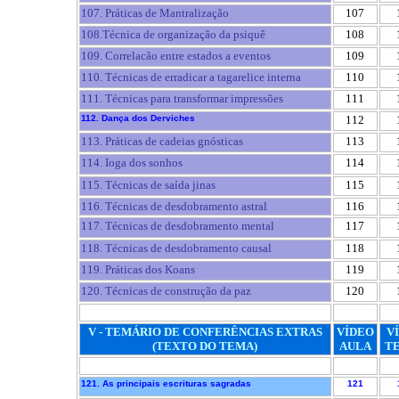
107. Práticas de Mantralização
107
108.Técnica de organização da psiquê
108
109. Correlacão entre estados a eventos
109
110. Técnicas de erradicar a tagarelice interna
110
111. Técnicas para transformar impressões
111
112. Dança dos Derviches
112
113. Práticas de cadeias gnósticas
113
114. Ioga dos sonhos
114
115. Técnicas de saída jinas
115
116. Técnicas de desdobramento astral
116
117. Técnicas de desdobramento mental
117
118. Técnicas de desdobramento causal
118
119. Práticas dos Koans
119
120. Técnicas de construção da paz
120
V - TEMÁRIO DE CONFERÊNCIAS EXTRAS
VÍDEO
V
(TEXTO DO TEMA)
AULA
T
121. As principais escrituras sagradas
121