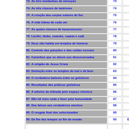
73. As três montanhas da iniciação
73
74. As três classes de tantrismo
74
75. A criação dos corpos solares do Ser
75
76. A vida íntima de cada um
76
77. As quatro classes de hanasmussen
77
78. Lúcifer, diabo, satanás, capeta e satã
78
79. Deus não habita em templos de homens
79
80. Controle das poluções e das caídas sexuais
80
81. Caminhos que se abrem aos desencarnados
81
82. A religião de Jesus Cristo
82
83. Distinção entre os templos do mal e do bem
83
84. O verdadeiro batismo entre os gnósticos
84
85. Resultados das práticas gnósticas
85
86. A odiséia da mônada pelo espaço cósmico
86
87. Não há mais nada a fazer pela humanidade
87
88. Dos falsos aos verdadeiros mestres
88
89. O resgate final dos selecionados
89
90. Do fim dos tempos ao fim do mundo
90
E