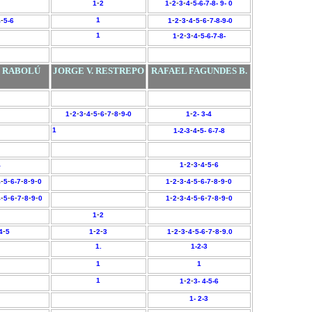
-
-
-
-
-
1
2
1
2
3
4
5-6-
7-
8-
9-
0
-
1
-
-
-
-
-
-
4
5-
6
1
2
3
4
5
6
7-
8-
9-
0
1
-
-
-
-
1
2
3
4
5-
6-
7-
8-
. RABOLÚ
JORGE V. RESTREPO
RAFAEL FAGUNDES B.
-
-
-
-
-
-
-
-
-
1
2
3
4
5
6
7
8
9-0
1
2-
3-
4
1
-
-
1-2-3
4
5-
6-
7-
8
-
-
-
-
-
4
1
2
3
4
5
6
-
-
-
-
-
-
-
-
-
-
-
-
-
4
5
6
-7
8
9
0
1
2
3
4
5
6
-7
8
9
0
-
-
-
-
-
-
-
-
-
-
-
-
-
-
-
4
5
6
7
8
9
0
1
2
3
4
5
6
7
8
9
0
-
1
2
-
-
-
-
-
-
-
-
-
-
4
5
1
2
3
1
2
3
4
5-
6
7
8
9.
0
1.
1-
2-
3
1
1
1
-
-
1
2
3- 4-
5-
6
1-
2-3