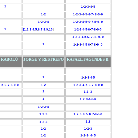
1
-
-
-
-
1
2
3
4
5
-
-
-
-
-
-
-
-
1
2
1
2
3
4
5
6-7-
8
9
0
-
-
-
-
-
-
-
-
-
-
1
2
3
4
1
2
3
4
5
6
7-
8
9- 0
1
.
.
.
.
.
.
.
.
.
]
-
-
[1
2
3
4
5
6
7
8
9
10
1-2-
3-
4-
5-
6
7-
8
9-
0
-
-
-
1
2
3
4-5-6-
7-
8-
9-
0
1
-
-
-
-
-
1
2
3
4-5-
6
7-
8
9-
0
. RABOLÚ
JORGE V. RESTREPO
RAFAEL FAGUNDES B.
1
-
-
1
2
3-
4-
5
-
-
-
-
-
-
-
-
-
-
-
-
-
-
-
-
4
5
6
7
8
9
0
1
2
1
2
3
4
5
6
7
8
9
0
1
1-
2-
3
1
-
-
1
2
3-
4-
5-
6
-
-
-
1
2
3
4
-
-
-
-
-
-
-
-
1
2
3
1
2
3
4
5
6
7-
8-
9-
0
-
-
1-2
1
2
3
-
-
-
1
2
1
2
3
-
-
-
1
2
1
2
3-
4-
5