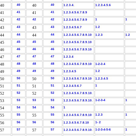
40
40
40
40
.
.
.
.
.
.
.
.
1
2
3
4
1.
2
3
4
5
6
41
41
41
41
.
.
.
.
.
.
.
.
1
2
3
4
5
6
7
8
9
42
42
42
42
.
.
.
.
.
.
.
.
1
1
1
2
3
4
5
6
7
8
9
43
43
43
43
.
.
.
.
.
.
1.2
1
2
3
4
5
6
7
44
44
44
44
.
.
.
.
.
.
.
.
.
1.
2.
3
4
5
6
7
8
9
10
1.
2
3
1
2
45
45
45
45
.
.
.
.
.
.
.
.
.
1
2
3
4
5
6
7
8
9
10
46
46
46
46
.
.
.
.
.
.
.
.
.
1
2
3
4
5
6
7
8
9
10
47
47
47
47
.
.
.
1
2
3
4
48
48
48
48
.
.
.
.
.
.
.
.
.
.
1
2
3
4
5
6
7
8
9
10
1-
2-3
4
49
49
49
49
.
.
.
.
1.
2
1
2
3
4
5
50
50
50
50
.
.
.
.
.
.
.
.
.
.
.
.
1
2
3
4
5
6
7
8
9
10
1.
2
3
4
5
51
51
51
51
.
.
.
.
.
1
1
2
3
4.
5
6
7
52
52
52
52
.
.
.
.
.
.
.
.
.
.
1
2
3
4
5
6
7
8
9
10
53
53
53
53
.
.
.
.
.
.
.
.
.
.
1-
2-
3-
4
1
1
2
3
4
5
6
7
8
9
10
54
54
54
54
1
55
55
55
55
.
.
.
.
.
.
.
1.
2.
3
1
1
2
3
4
5
6
7.
8
9.10
56
56
56
56
.
.
.
.
.
.
.
.
1- 2
1
2
3
4
5
6
7
8
10
57
57
57
57
.
.
.
.
.
.
.
.
.
.
1-
2-
3-
4-
5-
6
1
1
2
3
4
5
6
7
8
9
10