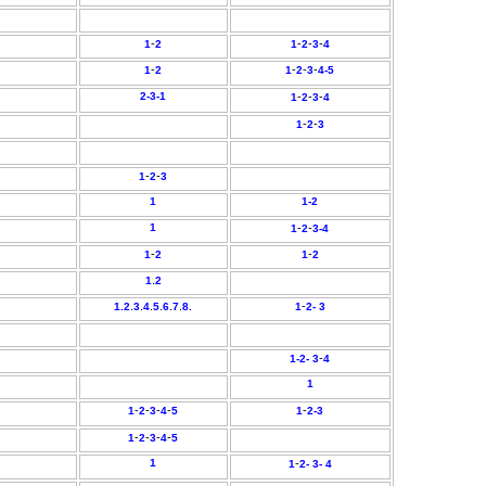
-
-
-
-
1
2
1
2
3
4
-
-
-
-
1
2
1
2
3
4-
5
2-3-1
-
-
-
1
2
3
4
-
-
1
2
3
-
-
1
2
3
1
1-2
1
-
-
1
2
3-
4
-
-
1
2
1
2
.
1
2
.
.
.
.
.
.
-
1.2
3
4
5
6
7
8.
1
2-
3
-
1-
2-
3
4
1
-
-
-
-
-
1
2
3
4
5
1
2-3
-
-
-
-
1
2
3
4
5
1
-
1
2- 3-
4