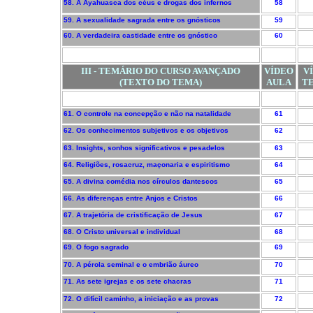
58. A Ayahuasca dos céus e drogas dos infernos
58
59. A sexualidade sagrada entre os gnósticos
59
60. A verdadeira castidade entre os gnóstico
60
III - TEMÁRIO DO CURSO AVANÇADO
VÍDEO
V
(TEXTO DO TEMA)
AULA
T
61. O controle na concepção e não na natalidade
61
62. Os conhecimentos subjetivos e os objetivos
62
63. Insights, sonhos significativos e pesadelos
63
64. Religiões, rosacruz, maçonaria e espiritismo
64
65. A divina comédia nos círculos dantescos
65
66. As diferenças entre Anjos e Cristos
66
67. A trajetória de cristificação de Jesus
67
68. O Cristo universal e individual
68
69. O fogo sagrado
69
70. A pérola seminal e o embrião áureo
70
71. As sete igrejas e os sete chacras
71
72. O difícil caminho, a iniciação e as provas
72