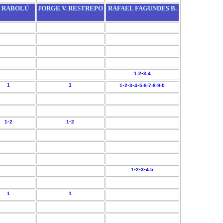
. RABOLÚ
JORGE V. RESTREPO
RAFAEL FAGUNDES B.
-
1-
2
3-
4
1
1
-
-
-
-
1
2
3
4
5-
6-
7-
8-
9-
0
-
-
1
2
1
2
-
-
-
1
2
3
4-
5
1
1