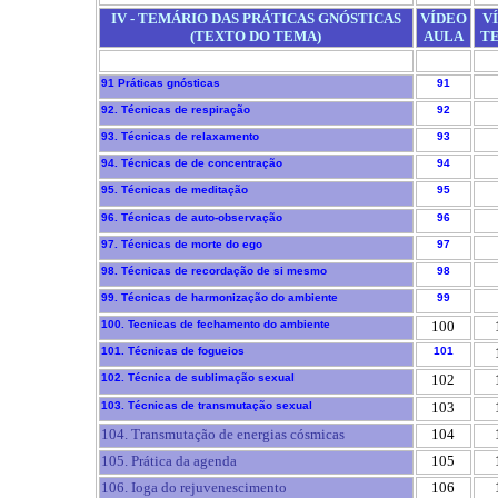
IV - TEMÁRIO DAS PRÁTICAS GNÓSTICAS
VÍDEO
V
(TEXTO DO TEMA)
AULA
T
91 Práticas gnósticas
91
92. Técnicas de respiração
92
93. Técnicas de relaxamento
93
94. Técnicas de de concentração
94
95. Técnicas de meditação
95
96. Técnicas de auto-observação
96
97. Técnicas de morte do ego
97
98. Técnicas de recordação de si mesmo
98
99. Técnicas de harmonização do ambiente
99
100. Tecnicas de fechamento do ambiente
100
101. Técnicas de fogueios
101
102. Técnica de sublimação sexual
102
103. Técnicas de transmutação sexual
103
104. Transmutação de energias cósmicas
104
105. Prática da agenda
105
106. Ioga do rejuvenescimento
106