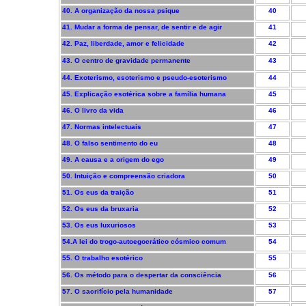
40. A organização da nossa psique
40
41. Mudar a forma de pensar, de sentir e de agir
41
42. Paz, liberdade, amor e felicidade
42
43. O centro de gravidade permanente
43
44. Exoterismo, esoterismo e pseudo-esoterismo
44
45. Explicação esotérica sobre a família humana
45
46. O livro da vida
46
47. Normas intelectuais
47
48. O falso sentimento do eu
48
49. A causa e a origem do ego
49
50. Intuição e compreensão criadora
50
51. Os eus da traição
51
52. Os eus da bruxaria
52
53. Os eus luxuriosos
53
54.A lei do trogo-autoegocrático cósmico comum
54
55. O trabalho esotérico
55
56. Os método para o despertar da consciência
56
57. O sacrifício pela humanidade
57