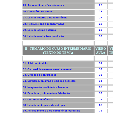
25. As sete dimensões cósmicas
25
26. O mistério da morte
26
27. Leis de retorno e de recorrência
27
28. Ressurreição e reencarnação
28
29. Leis de carma e darma
29
30. Leis de evolução e Involução
30
II - TEMÁRIO DO CURSO INTERMEDIÁRIO
VÍDEO
V
(TEXTO DO TEMA)
AULA
T
31. A lei do pêndulo
31
32. Os desdobramentos astral e mental
32
33. Orações e conjurações
33
34. Símbolos, enigmas e códigos secretos
34
35. Imaginação, realidade e fantasia
35
36. Fanatismo, mitomania e fabulação
36
37. Criaturas mecânicas
37
38. Leis da sintropia e da entropia
38
39. As três mentes e os hemisférios cerebrais
39