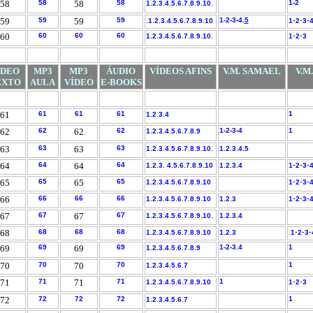
58
58
58
58
.
.
.
.
.
.
.
.
.
.
1-
2
1
2
3
4
5
6
7
8
9
10
59
59
59
59
.
.
.
.
.
.
.
.
.
.
1-
2-3-4.
5
-
-
-
1
2
3
4
5
6
7
8
9
10
1
2
3
60
60
60
60
.
.
.
.
.
.
.
.
.
.
-
-
1
2
3
4
5
6
7
8
9
10
1
2
3
ÍDEO
MP3
MP3
ÁUDIO
VÍDEOS AFINS
V.M. SAMAEL
V.M
EXTO
AULA
VÍDEO
E-BOOKS
61
61
61
61
.
.
.
1
1
2
3
4
62
62
62
62
.
.
.
.
.
.
.
.
1-
2-
3-
4
1
1
2
3
4
5
6
7
8
9
63
63
63
63
.
.
.
.
.
.
.
.
.
.
.
.
.
.
1
2
3
4
5
6
7
8
9
10
1
2
3
4
5
64
64
64
64
.
.
.
.
.
.
.
.
.
.
.
-
-
-
1
2
3
4
5
6
7
8
9
10
1
2
3.
4
1
2
3
65
65
65
65
.
.
.
.
.
.
.
-
-
-
1
2
3.4
5
6
7
8
9.
10
1
2
3
66
66
66
66
.
.
.
.
.
.
.
.
.
.
.
-
-
-
1
2
3
4
5
6
7
8
9
10
1
2
3
1
2
3
67
67
67
67
.
.
.
.
.
.
.
.
.
.
.
.
1
2
3
4
5
6
7
8
9
10
1
2
3.4
68
68
68
68
.
.
.
.
.
.
.
.
.
.
.
-
-
-
1
2
3
4
5
6
7
8
9
10
1
2
3
1
2
3
69
69
69
69
.
.
.
.
.
.
.
1-
2-
3.
4
1
1
2
3
4
5
6
7
8.9
70
70
70
70
.
.
.
.
.
.
1
1
2
3
4
5
6
7
71
71
71
71
.
.
.
.
.
.
.
.
1
-
-
1
2
3
4
5
6.
7
8
9
10
1
2
3
72
72
72
72
.
.
.
.
.
.
1
1
2
3
4
5
6
7