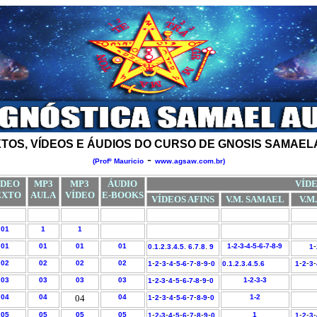
TOS, VÍDEOS E ÁUDIOS DO CURSO DE GNOSIS SAMAE
-
(Profº Mauricio
www.agsaw.com.br)
ÍDEO
MP3
MP3
ÁUDIO
VÍD
EXTO
AULA
VÍDEO
E-BOOKS
VÍDEOS AFINS
V.M. SAMAEL
V.M
01
1
1
01
01
01
01
.
.
.
.
.
.
.
.
1-
2-
3-
4-
5
-
6-
7-
8
-
9
-
0
1
2
3
4.
5
6
7
8
9
1
02
02
02
02
-
-
-
-
-
-
-
-
.
.
.
.
.
.
-
-
-
1
2
3
4
5
-6
7
8
9
0
0
1
2
3
4
5
6
1
2
3
03
03
03
03
-
-
-
-
-
-
1-
2-
3-
3
1
2-3
4
5
6-7-8
9
0
04
04
04
04
-
-
-
-
-
-
-
1-
2
1
2
3
4
5-6
7
8-9
0
05
05
05
05
-
-
-
-
-
-
-
-
1
-
-
-
1
2-3
4
5
6
7
8
9
0
1
2
3