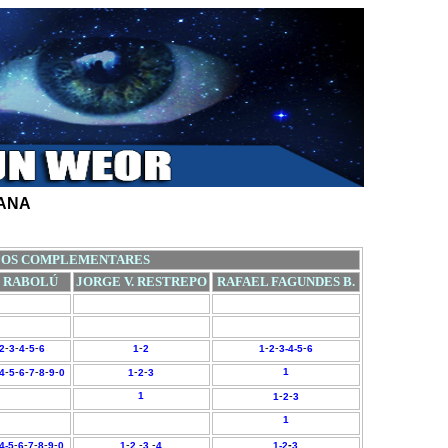
LANA
EOS COMPLEMENTARES
. RABOLÚ
JORGE V. RESTREPO
RAFAEL FAGUNDES B.
-
-
-
-
-
-
-
-
2
3
4
5
6
1
2
1
2
3-4-
5
6
-
-
-
-
-
-
-
-
1
4
5
6
7
8
9
0
1
2
3
1
-
-
1
2
3
1
-
-
-
-
-
-
-
-
-
4
-
5
6
7
8
9
0
1
2
3
4
1-
2
3