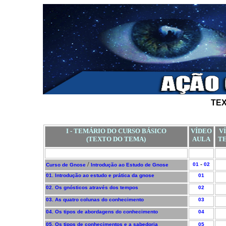
TEX
I - TEMÁRIO DO CURSO BÁSICO
VÍDEO
V
(TEXTO DO TEMA)
AULA
T
/
-
01
02
Curso de Gnose
Introdução ao Estudo de Gnose
01. Introdução ao estudo e prática da gnose
01
02. Os gnósticos através dos tempos
02
03. As quatro colunas do conhecimento
03
04. Os tipos de abordagens do conhecimento
04
05. Os tipos de conhecimentos e a sabedoria
05