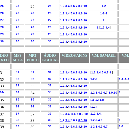
25
25
25
25
1.
2.3.
4.
5.
6.
7.
8.
9.
10
1-
2
26
26
26
26
.
.
.
.
.
.
.
.
.
-
1
2
3
4
5
6
7
8
9
10
1-
2
3
27
27
27
27
.
.
.
.
.
.
.
.
.
1
1
2
3
4
5
6
7
8
9
10
28
28
28
28
.
.
.
.
.
.
.
.
.
[
.
.
.
]
1
2
3
4
5
6
7
8
9
10
1
1
2
3
4
29
29
29
29
.
.
.
.
1
2
3
4
5.
6.
7.
8.
9.
10
30
30
30
30
.
.
.
.
.
.
.
.
1
2
3
4
5
6
7
8
9.
10
ÍDEO
MP3
MP3
ÁUDIO
VÍDEOS AFINS
V.M. SAMAEL
V.M
EXTO
AULA
VÍDEO
E-BOOKS
31
31
31
31
.
.
.
.
[
.
.
.
.
.
.
.
]
1
2
3.
4.
5.
6.
7
8
9.
10
1
2
3
4
5
6
7
8
32
32
32
32
.
.
.
.
.
.7.
.
.
1-
2-
3
-
-
-
1
2
3
4
5
6
8
9
10
1
2
3
33
33
33
33
.
.
.
.
.
.
.
.
1
2
.3
4
5
6
7
8
9
10
34r
34
34
34
.
.
.
.
.
.
.
.
.
.
.
.
.
.
.
.
.
.
1
1
2
3
4
5
6
7
8
9
10
1
2
3
4
5
6
7
8
9
10
35
35
35
35
.
.
.
.
.
.
.
.
.
.
.
1
2
3
4
5
6
7
8
9
10
(11
12
13)
36
36
36
36
.
.
.
.
.
.
.
.
.
1
2
3
4
5
6
7
8
9.
10
(1
2)
37
37
37
37
.
.
.
.
.
.
.
1..2.3.4.
1
2
3
4.
5
6
7
8
9.
10
38
38
38
38
.
.
.
1-
2-
3-
4.5
1
1.
2
3.
4.
5
6
7.
8.
9.
10
39
39
39
39
.
.
.
.
.
.
.
.
.
.
.
1-
2
1
2
3
4
5
6
7.8
9
10
1-
2-
3
4
5
6.
7