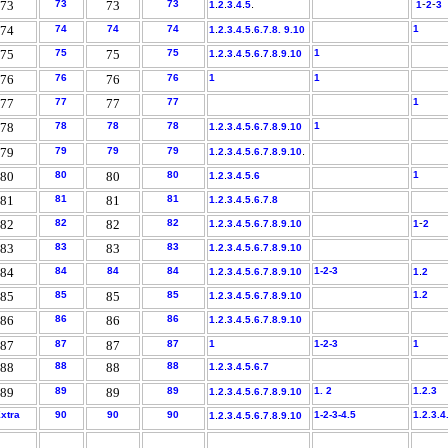
73
73
73
73
.
.
.
.
.
-
-
1
2
3
4
5
1
2
3
74
74
74
74
.
.
1
1
2.
3.
4.
5
6.
7.
8.
9.10
75
75
75
75
.
.
.
.
.
.
.
.
.
1
1
2
3
4
5
6
7
8
9
10
76
76
76
76
1
1
77
77
77
77
1
78
78
78
78
.
.
.
.
.
.
.
.
.
1
1
2
3
4
5
6
7
8
9
10
79
79
79
79
.
.
.
.
.
.
.
.
.
.
1
2
3
4
5
6
7
8
9
10
80
80
80
80
.
.
.
.
.
1
1
2
3
4
5
6
81
81
81
81
.
.
.
.
.
.
1.
2
3
4
5
6
7
8
82
82
82
82
.
.
.
.
.
.
.
.
.
-
1
2
3
4
5
6
7
8
9
10
1
2
83
83
83
83
.
.
.
.
.
.
.
.
.
1
2
3
4
5
6
7
8
9
10
84
84
84
84
.
.
.
.
.
.
.
.
1-
2-
3
.
1
2
3
4
5.6
7
8
9
10
1
2
85
85
85
85
.
.
.
.
.
.
.
.
.
1.2
1
2
3
4
5
6
7
8
9
10
86
86
86
86
.
.
.
.
.
.
.
1
2
3
4
5
6
7
8.9.10
87
87
87
87
1
1-
2-
3
1
88
88
88
88
.
.
.
.
.
.
1
2
3
4
5
6
7
89
89
89
89
.
.
.
.
.
.
.
.
.
1. 2
1.2.3
1
2
3
4
5
6
7
8
9
10
xtra
90
90
90
.
.
.
.
.
.
.
.
.
1-
2-
3-
4.5
1.2.3.4
1
2
3
4
5
6
7
8
9
10